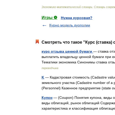
Экономико
-
математический
словарь:
Словарь
совре
Игры ⚽
Нужна курсовая?
Курно модель дуополии
Смотреть что такое "Курс (ставка)
курс отзыва ценной бумаги
— ставка отз
выплатить владельцу ценной бумаги при ее д
Тематики экономика Синонимы ставка отзы
переводчика
K
— Кадастровая стоимость (Cadastre valu
земельного участка (Cadastre number of a p
(Personnel) Казенное предприятие (state
Купон
— (Coupon) Понятия купона, виды о
виды облигаций, рынок облигаций Содер
характеристика и классификация облига