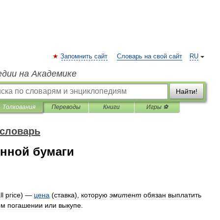
Запомнить сайт
Словарь на свой сайт
RU
едии на Академике
Найти!
Толкования
Переводы
Книги
Игры ⚽
 словарь
енной бумаги
ll
ргiсе
) —
цена
(
ставка
),
которую
эмитент
обязан
выплатить
ом
погашении
или
выкупе
.