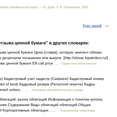
менной
экономической
науки
. —
М
.
:
Дело
.
Л
.
И
.
Лопатников
.
2003
.
Курс акций
 отзыва ценной бумаги" в других словарях:
ыва ценной бумаги Цена (ставка), которую эмитент обязан
осрочном погашении или выкупе. [http://slovar lopatnikov.ru/]
ва ценной бумаги EN саll ргiсе …
Справочник технического
e) Кадастровый учет, кадастр (Cadastre) Кадастровый номер
lot of land) Кадровый резерв (Personnel reserve) Кадры
 owned unitary… …
Экономико-математический словарь
блигаций, рынок облигаций Информация о понятии купона,
жание Содержание Виды облигаций облигаций Общая
ций Корпоративные облигации… …
Энциклопедия инвестора