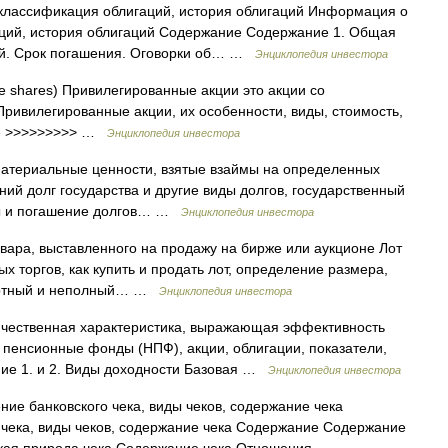
классификация облигаций, история облигаций Информация о
аций, история облигаций Содержание Содержание 1. Общая
ий. Срок погашения. Оговорки об… …
Энциклопедия инвестора
e shares) Привилегированные акции это акции со
ивилегированные акции, их особенности, виды, стоимость,
ие >>>>>>>>> …
Энциклопедия инвестора
материальные ценности, взятые взаймы на определенных
ний долг государства и другие виды долгов, государственный
ты и погашение долгов… …
Энциклопедия инвестора
овара, выставленного на продажу на бирже или аукционе Лот
 торгов, как купить и продать лот, определение размера,
дартный и неполный… …
Энциклопедия инвестора
личественная характеристика, выражающая эффективность
 пенсионные фонды (НПФ), акции, облигации, показатели,
ние 1. и 2. Виды доходности Базовая …
Энциклопедия инвестора
ие банковского чека, виды чеков, содержание чека
чека, виды чеков, содержание чека Содержание Содержание