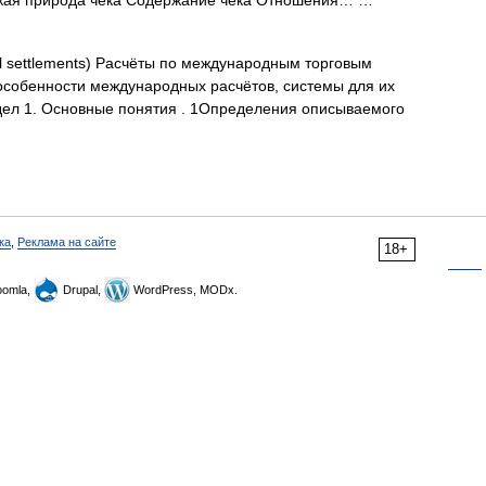
ская природа чека Содержание чека Отношения… …
al settlements) Расчёты по международным торговым
собенности международных расчётов, системы для их
ел 1. Основные понятия . 1Определения описываемого
ка
,
Реклама на сайте
18+
omla,
Drupal,
WordPress, MODx.