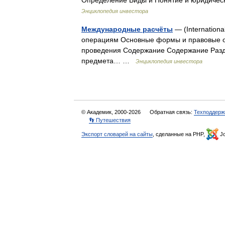
Определение Виды и Понятие и юридиче
Энциклопедия инвестора
Международные расчёты
— (Internation
операциям Основные формы и правовые о
проведения Содержание Содержание Разд
предмета… …
Энциклопедия инвестора
© Академик, 2000-2026
Обратная связь:
Техподдерж
👣 Путешествия
Экспорт словарей на сайты
, сделанные на PHP,
Jo