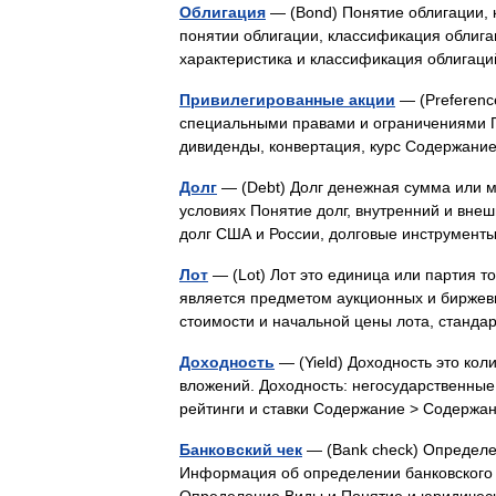
Облигация
— (Вond) Понятие облигации, 
понятии облигации, классификация облиг
характеристика и классификация облигац
Привилегированные акции
— (Preferenc
специальными правами и ограничениями Пр
дивиденды, конвертация, курс Содержан
Долг
— (Debt) Долг денежная сумма или 
условиях Понятие долг, внутренний и внеш
долг США и России, долговые инструмен
Лот
— (Lot) Лот это единица или партия т
является предметом аукционных и биржевых
стоимости и начальной цены лота, стан
Доходность
— (Yield) Доходность это ко
вложений. Доходность: негосударственные
рейтинги и ставки Содержание > Содержа
Банковский чек
— (Bank check) Определен
Информация об определении банковского 