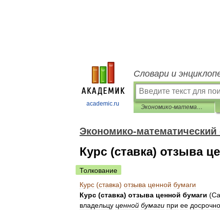
Словари и энциклоп
academic.ru
Экономико-математический словарь
Экономико-математический
Курс (ставка) отзыва ц
Толкование
Курс
(
ставка
)
отзыва
ценной
бумаги
Курс
(
ставка
)
отзыва
ценной
бумаги
(
Са
владельцу
ценной
бумаги
при
ее
досрочн